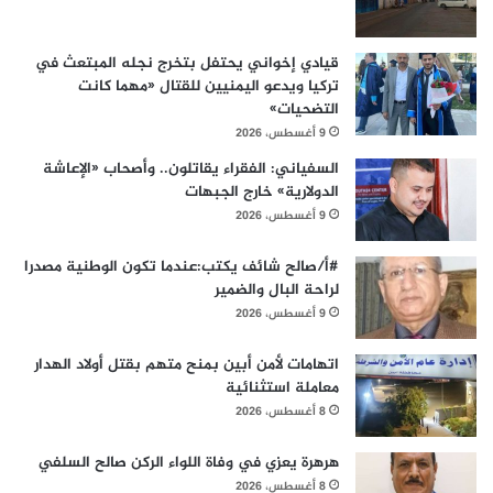
قيادي إخواني يحتفل بتخرج نجله المبتعث في
تركيا ويدعو اليمنيين للقتال «مهما كانت
التضحيات»
9 أغسطس، 2026
السفياني: الفقراء يقاتلون.. وأصحاب «الإعاشة
الدولارية» خارج الجبهات
9 أغسطس، 2026
#أ/صالح شائف يكتب:عندما تكون الوطنية مصدرا
لراحة البال والضمير
9 أغسطس، 2026
اتهامات لأمن أبين بمنح متهم بقتل أولاد الهدار
معاملة استثنائية
8 أغسطس، 2026
هرهرة يعزي في وفاة اللواء الركن صالح السلفي
8 أغسطس، 2026