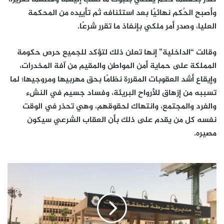
وأصبح الحُكم نهائيًا بعد استئنافه ثم تأييده من المحكمة
العليا، وصدر أمر ملكي بإنفاذ ما تقرر شرعًا.
وقالت “الداخلية” إنها تعلن ذلك لتؤكد للجميع حرص حكومة
المملكة على حماية أمن المواطن والمقيم من آفة المخدرات،
وإيقاع أشد العقوبات المقررة نظامًا بحق مهربيها ومروجيها؛ لما
تسببه من إزهاق للأرواح البريئة، وفساد جسيم في النشء
والفرد والمجتمع، وانتهاك لحقوقهم، وهي تحذر في الوقت
نفسه كل من يقدم على ذلك بأن العقاب الشرعي سيكون
مصيره.
القاء
القبض
على
رجلين
وامرأتين
لممارستهم