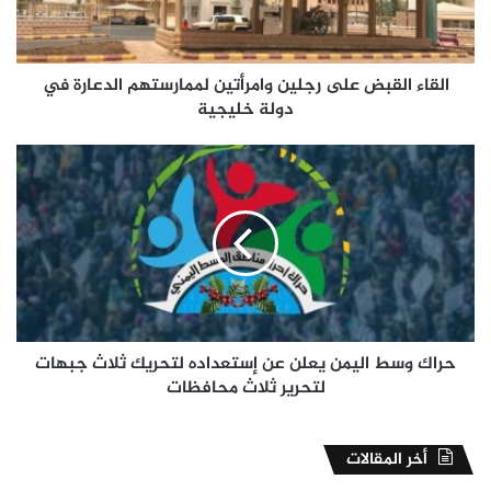
الدعارة
في
دولة
خليجية
القاء القبض على رجلين وامرأتين لممارستهم الدعارة في
دولة خليجية
حراك
وسط
اليمن
يعلن
عن
إستعداده
لتحريك
ثلاث
جبهات
لتحرير
حراك وسط اليمن يعلن عن إستعداده لتحريك ثلاث جبهات
ثلاث
لتحرير ثلاث محافظات
محافظات
أخر المقالات