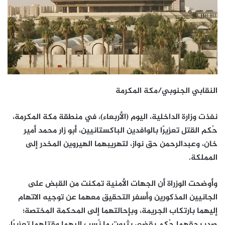
النقابي الجنوبي/مكة المكرمة
نفذت وزارة الداخلية، اليوم (الأربعاء)، في منطقة مكة المكرمة،
حُكم القتل تعزيرًا بالوافدين الباكستانيين، أبو زار محمد أمير
خان، وعبدالرحمن حق نواز، لتهريبهما الهيروين المخدر إلى
المملكة.
وأوضحت الوزراة أن الجهات الأمنية تمكنت من القبض على
الجانيين المذكورين وأسفر التحقيق معهما عن توجيه الاتهام
إليهما بارتكاب الجريمة، وبإحالتهما إلى المحكمة المختصة؛
صدر بحقهما حُكم يقضي بثبوت ما نُسب إليهما وقتلهما تعزيرًا،