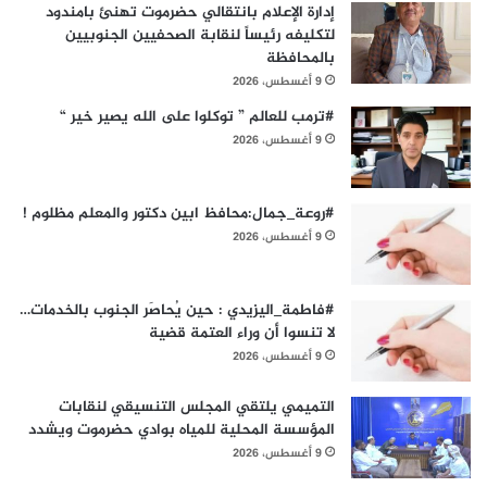
إدارة الإعلام بانتقالي حضرموت تهنئ بامندود
لتكليفه رئيساً لنقابة الصحفيين الجنوبيين
بالمحافظة
9 أغسطس، 2026
#ترمب للعالم ” توكلوا على الله يصير خير “
9 أغسطس، 2026
#روعة_جمال:محافظ ابين دكتور والمعلم مظلوم !
9 أغسطس، 2026
#فاطمة_اليزيدي : حين يُحاصَر الجنوب بالخدمات…
لا تنسوا أن وراء العتمة قضية
9 أغسطس، 2026
التميمي يلتقي المجلس التنسيقي لنقابات
المؤسسة المحلية للمياه بوادي حضرموت ويشدد
9 أغسطس، 2026