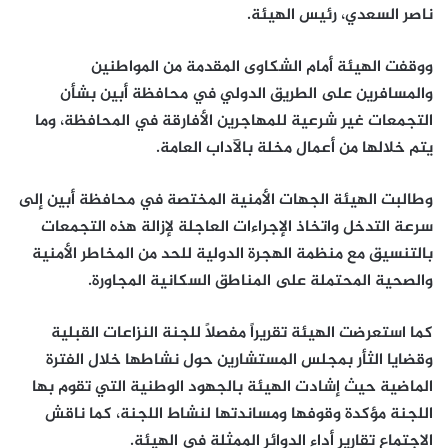
ناصر السعدي، رئيس الهيئة.
ووقفت الهيئة أمام الشكاوى المقدمة من المواطنين
والمسافرين على الطريق الدولي في محافظة أبين بشأن
التجمعات غير شرعية للمهاجرين الأفارقة في المحافظة، وما
يتم خلالها من أعمال مخلة بالآداب العامة.
وطالبت الهيئة الجهات الأمنية المختصة في محافظة أبين إلى
سرعة التدخل واتخاذ الإجراءات العاجلة لإزالة هذه التجمعات
بالتنسيق مع منظمة الهجرة الدولية للحد من المخاطر الأمنية
والصحية المحتملة على المناطق السكانية المجاورة.
كما استعرضت الهيئة تقريراً مفصلاً للجنة النزاعات القبلية
وقضايا الثأر بمجلس المستشارين حول نشاطها خلال الفترة
الماضية حيث إشادت الهيئة بالجهود الوطنية التي تقوم بها
اللجنة مؤكدة وقوفها ومساندتها لنشاط اللجنة، كما ناقش
الاجتماع تقارير أداء الدوائر الممثلة في الهيئة.