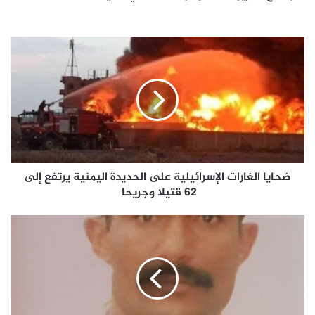
ضحايا
الغارات
الإسرائيلية
على
الحديدة
اليمنية
يرتفع
إلى
62
قتيلا
ضحايا الغارات الإسرائيلية على الحديدة اليمنية يرتفع إلى
وجريحا
62 قتيلا وجريحا
ايران
وحزب
الله
..تغيير
الهزيمة
الاسرائيلية
الى