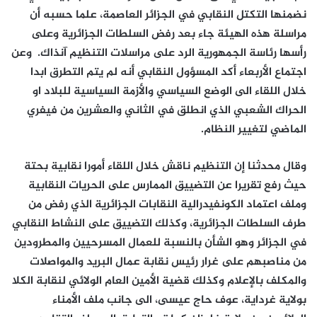
نضمنها التكتل النقابي في الجزائر العاصمة، علما حسبه أن
مراسلة هذه الهيئة جاء بعد رفض السلطات الجزائرية وعلى
رأسها رئاسة الجمهورية الرد على مراسلات التنظيم آنذاك. وعن
اجتماع الأربعاء أكد المسؤول النقابي أنه لم يتم التطرق ابدا
خلال اللقاء الى الوضع السياسي والأزمة السياسية للبلاد او
الحراك الشعبي الذي انطلق في الثاني والعشرين من فيفري
الماضي لتغيير النظام.
وقال محدثنا إن التنظيم ناقش خلال اللقاء أمورا نقابية بحتة
حيث رفع تقريرا عن التضييق الممارس على الحريات النقابية
وملف اعتماد الكونفيدرالية النقابات الجزائرية الذي رفض من
طرف السلطات الجزائرية، وكذلك التضييق على النشاط النقابي
في الجزائر وهو الشأن بالنسبة للعمال المسرحيين والمطرودين
من مناصبهم على غرار رئيس نقابة عمال البريد والمواصلات
والمكلف بالإعلام وكذلك قضية الأمين العام الولائي لنقابة الكلا
بولاية غرداية، عوف حاج عيسى، الى جانب ملف الأمناء