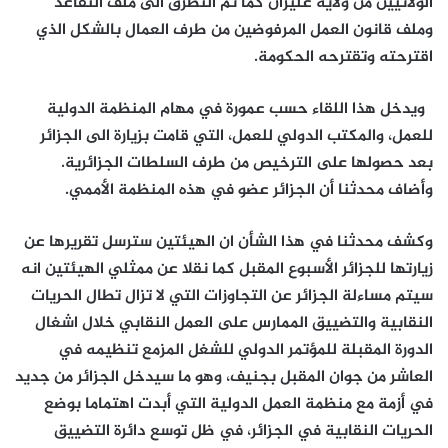
الولائيين من ولاية غليزان كما تم التطرق الى ملف التقاعد
وملف قانون العمل المرفوضين من طرف العمال بالشكل الذي
اقترحته وتقترحه الحكومة.
ويدخل هذا اللقاء حسب عمورة في مهام المنظمة الدولية
للعمل، والمكتب الدولي للعمل، التي قامت بزيارة الى الجزائر
بعد حصولها على الترخيص من طرف السلطات الجزائرية.
وأضاف محدثنا أن الجزائر عضو في هذه المنظمة الأممي.
وكشف محدثنا في هذا الشأن ان الهيئتين سترسل تقريرها عن
زيارتها للجزائر الأسبوع المقبل كما نقلا عن ممثلي الهيئتين انه
سيتم مساءلة الجزائر عن التجاوزات التي لا تزال تطال الحريات
النقابية والتضييق الممارس على العمل النقابي خلال اشغال
الدورة المقبلة للمؤتمر الدولي للشغل المزمع تنظيمه في
العاشر من جوان المقبل بجنيف، وهو ما سيدخل الجزائر من جديد
في أزمة مع منظمة العمل الدولية التي أبدت اهتماما بوضع
الحريات النقابية في الجزائر، في ظل توسع دائرة التضييق