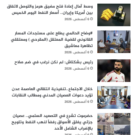
وسط آمال إعادة فتح مضيق هرمز والتوصل لاتفاق
بين أمريكا وإيران.. أسعار النفط اليوم الخميس
6 أغسطس، 2026
#وضاح الحالمي يطلع على مستجدات المسار
القانوني لقضية المعتقل (المقرحي ) ومعتقلي
تظاهرة معاشيق
6 أغسطس، 2026
رئيس بشكتاش: لم نكن نرغب في ضم صلاح
6 أغسطس، 2026
خلال الاجتماع..تنفيذية انتقالي العاصمة عدن
تؤيد دعوات العصيان المدني ومطالب النقابات
6 أغسطس، 2026
حضرموت تشرع في التصعيد السلمي.. عصيان
جزئي يغلق الأسواق رفضاً لنهب النفط وتلويح
بالإضراب الشامل الأحد