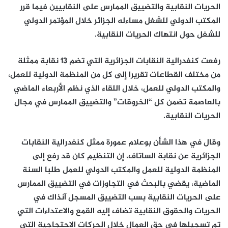
الحريات النقابية والتضييق الممارس على النقابيين فيما قرر
المكتب الدولي للشغل مساءله الجزائر خلال المؤتمر الدولي
للشغل حول انتهاك الحريات النقابية.
رفعت كنفدرالية النقابات الجزائرية التي تضم 13 نقابة ممثلة
من مختلف القطاعات تقريرا إلى كل من المنظمة الدولية للعمل،
والمكتب الدولي للعمل، خلال اللقاء الذي نظم الأربعاء الماضي
بالعاصمة تضمن كل “الخروقات” والتضييق الممارس في مجال
الحريات النقابية.
وقال في هذا الشأن بوعلام عمورة ممثل كنفدرالية النقابات
الجزائرية عن نقابة الساتاف، إن التنظيم كان قد رفع إلى
المنظمة الدولية للعمل والمكتب الدولي للعمل طلبا السنة
الماضية، يقضي بالبحث في التجاوزات في التضييق الممارس
على الحريات النقابية بسب التضييق المسجل آنذاك في
الحريات والحقوق النقابية تضاف إليه القمع والاعتداءات التي
تم تسجيلها في حق العمال خلال الحركات الاحتجاجية التي