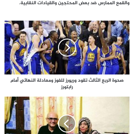
والقمع الممارس ضد بعض المحتجين والقيادات النقابية.
صحوة
الربع
الثالث
تقود
وريورز
للفوز
ومعادلة
النهائي
أمام
رابتورز
صحوة الربع الثالث تقود وريورز للفوز ومعادلة النهائي أمام
رابتورز
الدائرة
الثقافية
بـ#المجلس_الانتقالي
تتلمس
هموم
رواد