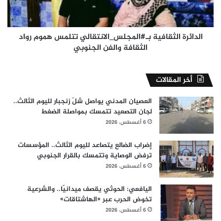
الثقافة
والفن
الجنوبي
الدائرة الثقافية بـ#المجلس_الانتقالي تتلمس هموم رواد
الثقافة والفن الجنوبي
أخر المقالات
العصيان المدني يواصل شلّ زنجبار لليوم الثالث..
لجان التصعيد تتمسك بمواصلة الضغط
6 أغسطس، 2026
إضراب الضالع يتصاعد لليوم الثالث.. المؤسسات
ترفض الوصاية وتتمسك بالقرار الجنوبي
6 أغسطس، 2026
اليافعي: الحوثي يقصف ميدانيًا.. والشرعية
تخوض الحرب عبر «الهاشتاقات»
6 أغسطس، 2026